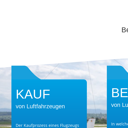
Be
BE
KAUF
von Lu
von Luftfahrzeugen
In welc
Der Kaufprozess eines Flugzeugs