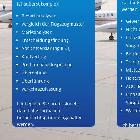
soll Ihr
ist äußerst komplex:
werden:
Bedarfsanalysen
Gewerb
Vergleich der Flugzeugmuster
Nicht-
Marktanalysen
Einhal
Entscheidungsfindung
Vorga
Absichtserklärung (LOI)
Betrie
Kaufvertrag
Trans
Pre-Purchase-Inspection
Mietve
Übernahme
Halter
Überführung
AOC Be
Verkehrszulassung
Einhal
Vorga
Ich begleite Sie professionell,
damit alle Formalien
Wartu
berücksichtigt und eingehalten
werden.
Ich bera
objektiv
einem Be