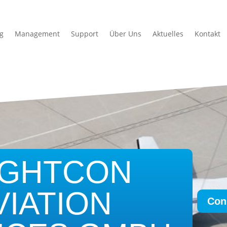
ng
Management
Support
Über Uns
Aktuelles
Kontakt
IGHTCON
VIATION
Con