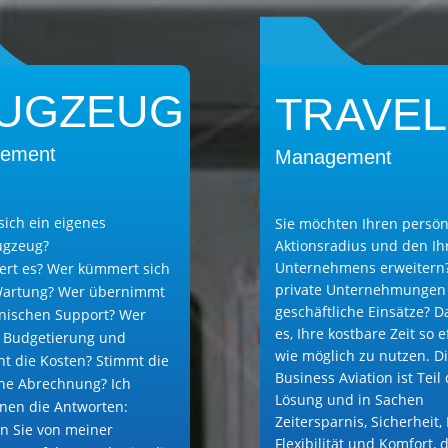
LUGZEUG
TRAVEL
ement
Management
sich ein eigenes
Sie möchten Ihren persön
ugzeug?
Aktionsradius und den Ih
Unternehmens erweitern?
ert es? Wer kümmert sich
private Unternehmungen
Wartung? Wer übernimmt
geschäftliche Einsätze? Da
nischen Support? Wer
es, Ihre kostbare Zeit so e
e Budgetierung und
wie möglich zu nutzen. D
t die Kosten? Stimmt die
Business Aviation ist Teil
he Abrechnung? Ich
Lösung und in Sachen
Ihnen die Antworten:
Zeitersparnis, Sicherheit,
en Sie von meiner
Flexibilität und Komfort, 