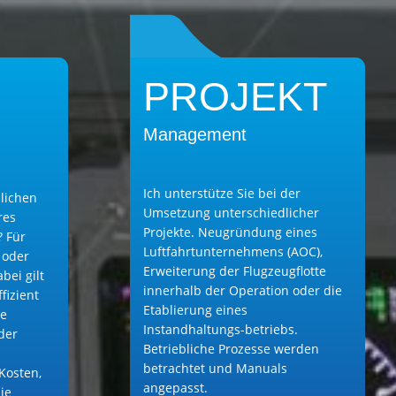
PROJEKT
Management
Ich unterstütze Sie bei der
lichen
Umsetzung unterschiedlicher
res
Projekte. Neugründung eines
 Für
Luftfahrtunternehmens (AOC),
 oder
Erweiterung der Flugzeugflotte
bei gilt
innerhalb der Operation oder die
ffizient
Etablierung eines
ie
Instandhaltungs-betriebs.
 der
Betriebliche Prozesse werden
betrachtet und Manuals
 Kosten,
angepasst.
die