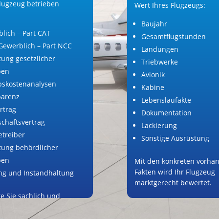
 Flugzeug betrieben
Wert Ihres Flugzeugs:
Baujahr
lich – Part CAT
Gesamtflugstunden
Gewerblich – Part NCC
Landungen
tung gesetzlicher
Triebwerke
ben
Avionik
bskostenanalysen
Kabine
parenz
Lebenslaufakte
rtrag
Dokumentation
schaftsvertrag
Lackierung
treiber
Sonstige Ausrüstung
tung behördlicher
ben
Mit den konkreten vorha
Fakten wird Ihr Flugzeug
ng und Instandhaltung
marktgerecht bewertet.
te Sie sachlich und
, damit Ihr Flugzeug zu
triebserfolg wird.