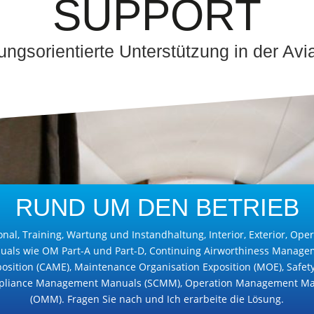
SUPPORT
ngsorientierte Unterstützung in der Avi
RUND UM DEN BETRIEB
nal, Training, Wartung und Instandhaltung, Interior, Exterior, Ope
uals wie OM Part-A und Part-D, Continuing Airworthiness Manage
osition (CAME), Maintenance Organisation Exposition (MOE), Safet
liance Management Manuals (SCMM), Operation Management M
(OMM). Fragen Sie nach und Ich erarbeite die Lösung.