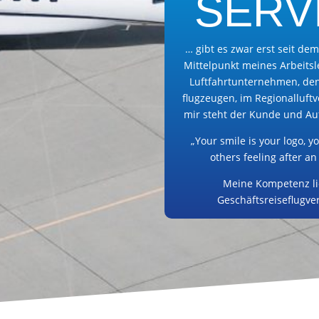
SERV
… gibt es zwar erst seit dem
Mittelpunkt meines Arbeitsl
Luftfahrtunternehmen, den
flugzeugen, im Regionallu
mir steht der Kunde und Auf
„Your smile is your logo, y
others feeling after a
Meine Kompetenz lie
Geschäftsreiseflugv