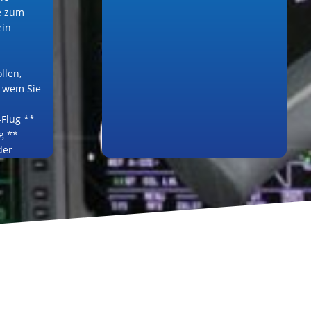
e zum
ein
llen,
t wem Sie
-Flug **
g **
der
nfrage!