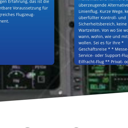
gen Erfahrung, das ist die
überzeugende Alternativ
htbare Voraussetzung für
Linienflug. Kurze Wege, k
lgreiches Flugzeug-
überfüllter Kontroll- und
ent.
Sicherheitsbereich, keine
Wartzeiten. Von wo Sie wo
wann, wohin, wie und mi
wollen. Sei es für Ihre *
Geschäftsreise * * Messe
Service- oder Support-Flu
Eilfracht-Flug ** Privat- o
Eventflug **.
Ich freue mich auf Ihre A