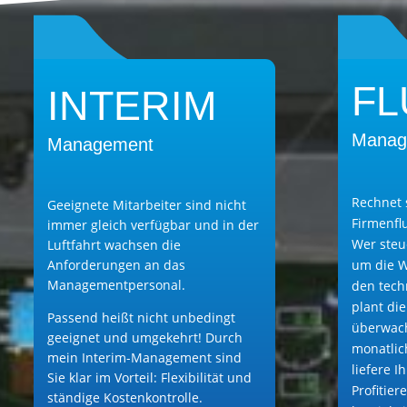
F
INTERIM
Manag
Management
Rechnet 
Geeignete Mitarbeiter sind nicht
Firmenfl
immer gleich verfügbar und in der
Wer steu
Luftfahrt wachsen die
Anforderungen an das
um die 
Managementpersonal.
den tech
plant di
Passend heißt nicht unbedingt
überwach
geeignet und umgekehrt! Durch
monatlic
mein Interim-Management sind
liefere 
Sie klar im Vorteil: Flexibilität und
Profitier
ständige Kostenkontrolle.