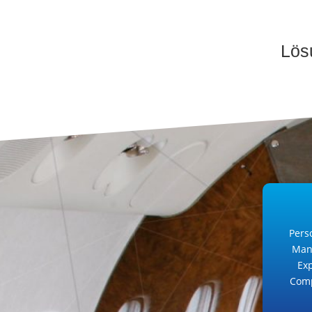
Lösu
Perso
Man
Exp
Comp