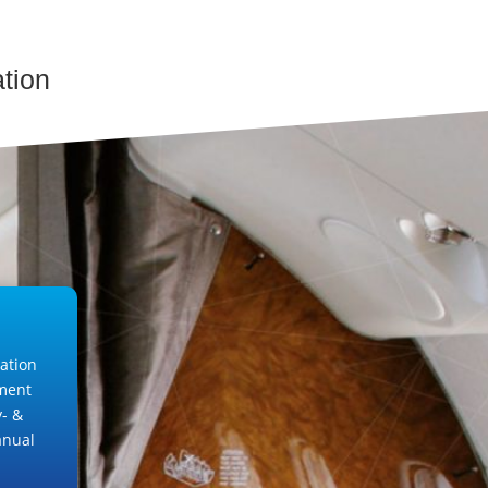
ation
ration
ment
y- &
anual